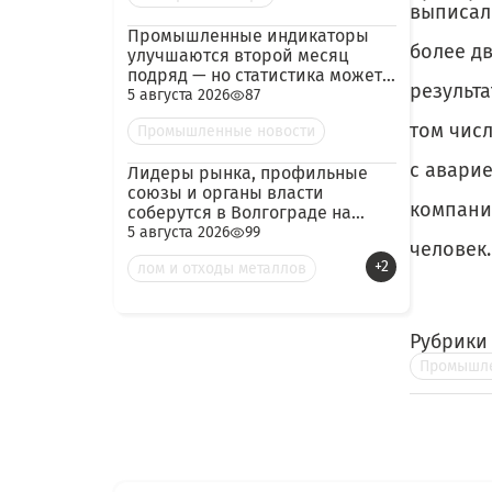
выписал
Промышленные индикаторы
более дв
улучшаются второй месяц
подряд — но статистика может
результа
скрывать логистический
5 августа 2026
87
кризис
том числ
Промышленные новости
с авари
Лидеры рынка, профильные
союзы и органы власти
компани
соберутся в Волгограде на
конференцию по металлолому
5 августа 2026
99
человек.
и металлургии
+2
лом и отходы металлов
Рубрики
Промышле