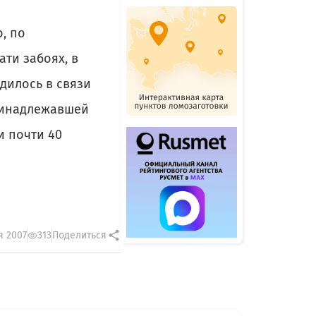
, по
ти забоях, в
одилось в связи
принадлежавшей
и почти 40
я 2007
313
Поделиться