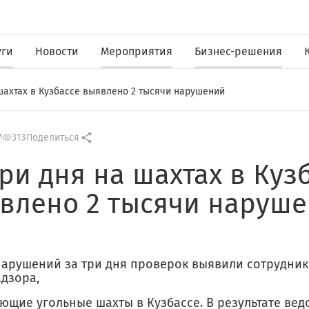
уги
Новости
Мероприятия
Бизнес-решения
 шахтах в Кузбассе выявлено 2 тысячи нарушений
7
313
Поделиться
три дня на шахтах в Куз
влено 2 тысячи наруш
нарушений за три дня проверок выявили сотрудни
адзора,
ющие угольные шахты в Кузбассе. В результате вед