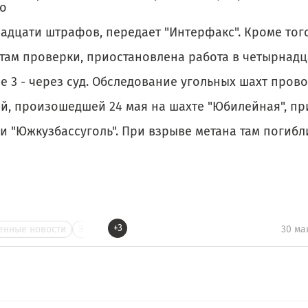
о
адцати штрафов, передает "Интерфакс". Кроме того
там проверки, приостановлена работа в четырнадца
е 3 - через суд. Обследование угольных шахт пров
ей, произошедшей 24 мая на шахте "Юбилейная", 
и "Южкузбассуголь". При взрыве метана там погибл
+3
нные новости
Э
30 ма