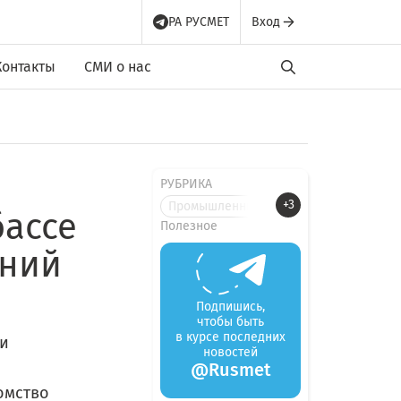
РА РУСМЕТ
Вход
Контакты
СМИ о нас
РУБРИКА
+3
Промышленные новости
бассе
Полезное
ений
Подпишись,
чтобы быть
в курсе последних
ки
новостей
@Rusmet
омство