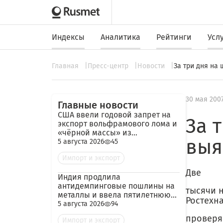
Индексы
Аналитика
Рейтинги
Усл
Главная
Пресс-центр
Новости
За три дня на
30 мая 200
Главные новости
США ввели годовой запрет на
За 
экспорт вольфрамового лома и
«чёрной массы» из
выя
аккумуляторов
5 августа 2026
45
Импорт и экспорт
Две
Индия продлила
антидемпинговые пошлины на
тысячи 
металлы и ввела пятилетнюю
Ростехн
пошлину на импорт кокса из
5 августа 2026
94
России
проверя
Импорт и экспорт