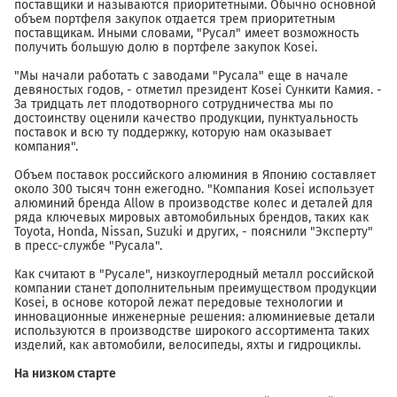
поставщики и называются приоритетными. Обычно основной
объем портфеля закупок отдается трем приоритетным
поставщикам. Иными словами, "Русал" имеет возможность
получить большую долю в портфеле закупок Kosei.
"Мы начали работать с заводами "Русала" еще в начале
девяностых годов, - отметил президент Kosei Сункити Камия. -
За тридцать лет плодотворного сотрудничества мы по
достоинству оценили качество продукции, пунктуальность
поставок и всю ту поддержку, которую нам оказывает
компания".
Объем поставок российского алюминия в Японию составляет
около 300 тысяч тонн ежегодно. "Компания Kosei использует
алюминий бренда Allow в производстве колес и деталей для
ряда ключевых мировых автомобильных брендов, таких как
Toyota, Honda, Nissan, Suzuki и других, - пояснили "Эксперту"
в пресс-службе "Русала".
Как считают в "Русале", низкоуглеродный металл российской
компании станет дополнительным преимуществом продукции
Kosei, в основе которой лежат передовые технологии и
инновационные инженерные решения: алюминиевые детали
используются в производстве широкого ассортимента таких
изделий, как автомобили, велосипеды, яхты и гидроциклы.
На низком старте