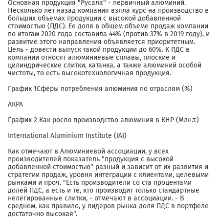
Основная продукция "Русала" - первичный алюминий.
Несколько лет назад компания взяла курс на производство в
больших объемах продукции с высокой добавленной
стоимостью (ПДС). Ее доля в общем объеме продаж компании
по итогам 2020 года составила 44% (против 37% в 2019 году), и
развитие этого направления объявляется приоритетным.
Цель - довести выпуск такой продукции до 60%. К ПДС в
компании относят алюминиевые сплавы, плоские и
цилиндрические слитки, катанка, а также алюминий особой
чистоты, то есть высокотехнологичная продукция.
График 1Сферы потребления алюминия по отраслям (%)
АКРА
График 2 Как росло производство алюминия в КНР (Млн.т.)
International Aluminium Institute (IAI)
Как отмечают в Алюминиевой ассоциации, у всех
производителей показатель "продукция с высокой
добавленной стоимостью" разный и зависит от их развития и
стратегии продаж, уровня интеграции с клиентами, целевыми
рынками и проч. "Есть производители со ста процентами
долей ПДС, а есть и те, кто производит только стандартные
нелегированные слитки, - отмечают в ассоциации. - В
среднем, как правило, у лидеров рынка доля ПДС в портфеле
достаточно высокая".