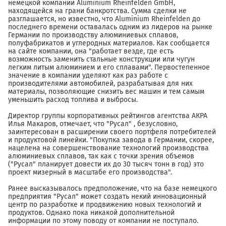
немецкой компании Aluminium Rheinfelden GmbH,
находящейся на грани банкротства. Сумма сделки не
разглашается, но известно, что Aluminium Rheinfelden до
последнего времени оставалась одним из лидеров на рынке
Германии по производству алюминиевых сплавов,
полуфабрикатов и углеродных материалов. Как сообщается
на сайте компании, она "работает везде, где есть
возможность заменить стальные конструкции или чугун
легким литым алюминием и его сплавами". Первостепенное
значение в компании уделяют как раз работе с
производителями автомобилей, разрабатывая для них
материалы, позволяющие снизить вес машин и тем самым
уменьшить расход топлива и выбросы.
Директор группы корпоративных рейтингов агентства АКРА
Илья Макаров, отмечает, что "Русал" , безусловно,
заинтересован в расширении своего портфеля потребителей
и продуктовой линейки. "Покупка завода в Германии, скорее,
нацелена на совершенствование технологий производства
алюминиевых сплавов, так как с точки зрения объемов
("Русал" планирует довести их до 30 тысяч тонн в год) это
проект мизерный в масштабе его производства".
Ранее высказывалось предположение, что на базе немецкого
предприятия "Русал" может создать некий инновационный
центр по разработке и продвижению новых технологий и
продуктов. Однако пока никакой дополнительной
информации по этому поводу от компании не поступало.