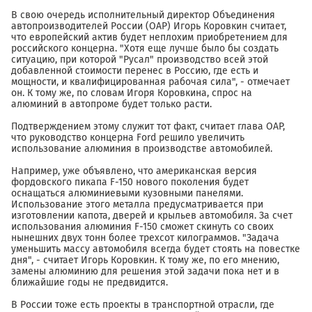
В свою очередь исполнительный директор Объединения
автопроизводителей России (ОАР) Игорь Коровкин считает,
что европейский актив будет неплохим приобретением для
российского концерна. "Хотя еще лучше было бы создать
ситуацию, при которой "Русал" производство всей этой
добавленной стоимости перенес в Россию, где есть и
мощности, и квалифицированная рабочая сила", - отмечает
он. К тому же, по словам Игоря Коровкина, спрос на
алюминий в автопроме будет только расти.
Подтверждением этому служит тот факт, считает глава ОАР,
что руководство концерна Ford решило увеличить
использование алюминия в производстве автомобилей.
Например, уже объявлено, что американская версия
фордовского пикапа F-150 нового поколения будет
оснащаться алюминиевыми кузовными панелями.
Использование этого металла предусматривается при
изготовлении капота, дверей и крыльев автомобиля. За счет
использования алюминия F-150 сможет скинуть со своих
нынешних двух тонн более трехсот килограммов. "Задача
уменьшить массу автомобиля всегда будет стоять на повестке
дня", - считает Игорь Коровкин. К тому же, по его мнению,
замены алюминию для решения этой задачи пока нет и в
ближайшие годы не предвидится.
В России тоже есть проекты в транспортной отрасли, где