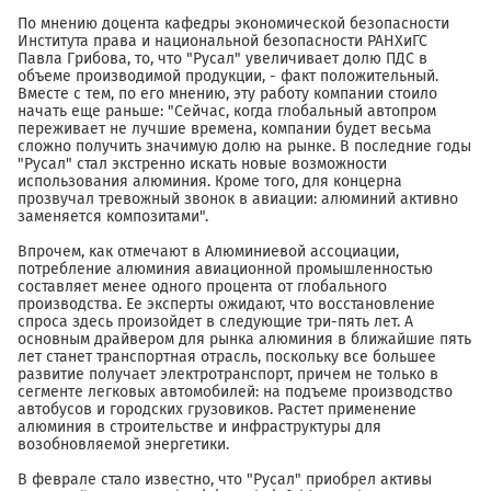
По мнению доцента кафедры экономической безопасности
Института права и национальной безопасности РАНХиГС
Павла Грибова, то, что "Русал" увеличивает долю ПДС в
объеме производимой продукции, - факт положительный.
Вместе с тем, по его мнению, эту работу компании стоило
начать еще раньше: "Сейчас, когда глобальный автопром
переживает не лучшие времена, компании будет весьма
сложно получить значимую долю на рынке. В последние годы
"Русал" стал экстренно искать новые возможности
использования алюминия. Кроме того, для концерна
прозвучал тревожный звонок в авиации: алюминий активно
заменяется композитами".
Впрочем, как отмечают в Алюминиевой ассоциации,
потребление алюминия авиационной промышленностью
составляет менее одного процента от глобального
производства. Ее эксперты ожидают, что восстановление
спроса здесь произойдет в следующие три-пять лет. А
основным драйвером для рынка алюминия в ближайшие пять
лет станет транспортная отрасль, поскольку все большее
развитие получает электротранспорт, причем не только в
сегменте легковых автомобилей: на подъеме производство
автобусов и городских грузовиков. Растет применение
алюминия в строительстве и инфраструктуры для
возобновляемой энергетики.
В феврале стало известно, что "Русал" приобрел активы