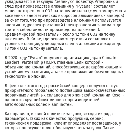
укладывается в текущую "зеленую" повестку. Углеродный
след при производстве алюминия у "Русала" составляет
менее четырех тонн СО2 на тонну металла (с учетом прямых и
косвенных энергетических выбросов алюминиевых заводов)
за счет того, что при производстве алюминия используется
энергия гидроэлектростанций (электроэнергия занимает до
трети в себестоимости производства алюминия).
Среднемировой показатель - около 12 тонн СО2 на тонну
алюминия. В Китае, где основу энергетики составляют
угольные станции, углеродный след в алюминии доходит до
18 тонн СО2 на тонну металла.
В 2020 году "Русал" вступил в организацию Japan Climate
Leaders' Partnership (JCLP), главные цели которой -
объединение компаний, способствующих декарбонизации и
устойчивому развитию, а также продвижение безуглеродных
технологий в Японии.
В феврале этого года российский концерн получил статус
приоритетного глобального поставщика высококачественных
первичных литейных сплавов для японской компании Kosei -
одного из крупнейших мировых производителей
автомобильных колес и запчастей.
Как правило, в своей политике закупок, исходя из ряда
параметров, таких как качество продукции, сервис,
техническая поддержка, клиент определяет поставщиков, у
которых он осуществляет большую часть закупок. Такие