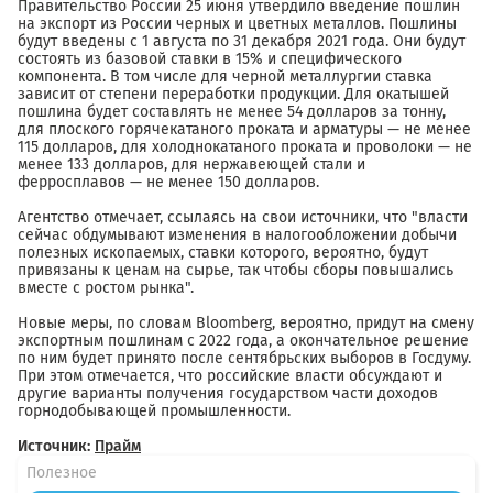
Правительство России 25 июня утвердило введение пошлин
на экспорт из России черных и цветных металлов. Пошлины
будут введены с 1 августа по 31 декабря 2021 года. Они будут
состоять из базовой ставки в 15% и специфического
компонента. В том числе для черной металлургии ставка
зависит от степени переработки продукции. Для окатышей
пошлина будет составлять не менее 54 долларов за тонну,
для плоского горячекатаного проката и арматуры — не менее
115 долларов, для холоднокатаного проката и проволоки — не
менее 133 долларов, для нержавеющей стали и
ферросплавов — не менее 150 долларов.
Агентство отмечает, ссылаясь на свои источники, что "власти
сейчас обдумывают изменения в налогообложении добычи
полезных ископаемых, ставки которого, вероятно, будут
привязаны к ценам на сырье, так чтобы сборы повышались
вместе с ростом рынка".
Новые меры, по словам Bloomberg, вероятно, придут на смену
экспортным пошлинам с 2022 года, а окончательное решение
по ним будет принято после сентябрьских выборов в Госдуму.
При этом отмечается, что российские власти обсуждают и
другие варианты получения государством части доходов
горнодобывающей промышленности.
Источник:
Прайм
Полезное